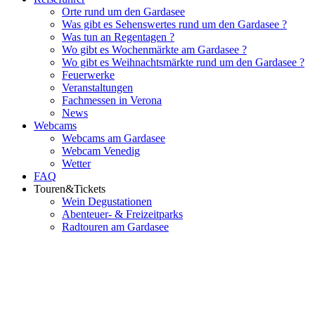
Orte rund um den Gardasee
Was gibt es Sehenswertes rund um den Gardasee ?
Was tun an Regentagen ?
Wo gibt es Wochenmärkte am Gardasee ?
Wo gibt es Weihnachtsmärkte rund um den Gardasee ?
Feuerwerke
Veranstaltungen
Fachmessen in Verona
News
Webcams
Webcams am Gardasee
Webcam Venedig
Wetter
FAQ
Touren&Tickets
Wein Degustationen
Abenteuer- & Freizeitparks
Radtouren am Gardasee
Flughafenparkplätze
|
Blacklist Airline
|
AGB
|
Datenschutz
|
Impres