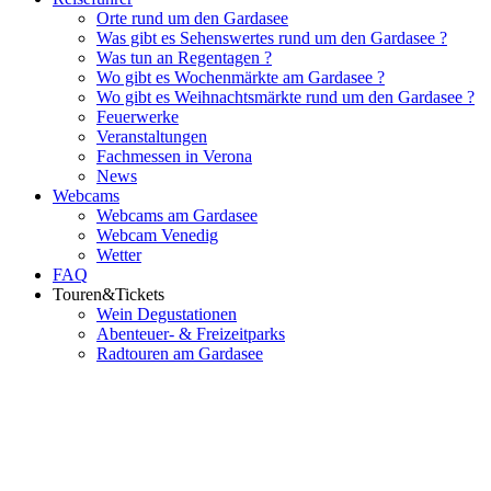
Orte rund um den Gardasee
Was gibt es Sehenswertes rund um den Gardasee ?
Was tun an Regentagen ?
Wo gibt es Wochenmärkte am Gardasee ?
Wo gibt es Weihnachtsmärkte rund um den Gardasee ?
Feuerwerke
Veranstaltungen
Fachmessen in Verona
News
Webcams
Webcams am Gardasee
Webcam Venedig
Wetter
FAQ
Touren&Tickets
Wein Degustationen
Abenteuer- & Freizeitparks
Radtouren am Gardasee
Flughafenparkplätze
|
Blacklist Airline
|
AGB
|
Datenschutz
|
Impressum