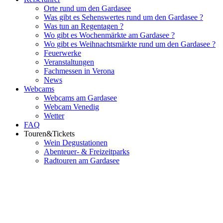
Orte rund um den Gardasee
Was gibt es Sehenswertes rund um den Gardasee ?
Was tun an Regentagen ?
Wo gibt es Wochenmärkte am Gardasee ?
Wo gibt es Weihnachtsmärkte rund um den Gardasee ?
Feuerwerke
Veranstaltungen
Fachmessen in Verona
News
Webcams
Webcams am Gardasee
Webcam Venedig
Wetter
FAQ
Touren&Tickets
Wein Degustationen
Abenteuer- & Freizeitparks
Radtouren am Gardasee
Flughafenparkplätze
|
Blacklist Airline
|
AGB
|
Datenschutz
|
Impressum