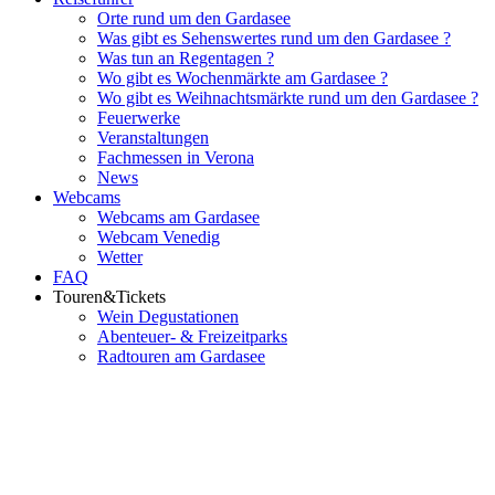
Orte rund um den Gardasee
Was gibt es Sehenswertes rund um den Gardasee ?
Was tun an Regentagen ?
Wo gibt es Wochenmärkte am Gardasee ?
Wo gibt es Weihnachtsmärkte rund um den Gardasee ?
Feuerwerke
Veranstaltungen
Fachmessen in Verona
News
Webcams
Webcams am Gardasee
Webcam Venedig
Wetter
FAQ
Touren&Tickets
Wein Degustationen
Abenteuer- & Freizeitparks
Radtouren am Gardasee
Flughafenparkplätze
|
Blacklist Airline
|
AGB
|
Datenschutz
|
Impres