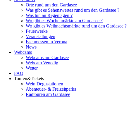
Orte rund um den Gardasee
Was gibt es Sehenswertes rund um den Gardasee ?
Was tun an Regentagen ?
Wo gibt es Wochenmärkte am Gardasee ?
Wo gibt es Weihnachtsmärkte rund um den Gardasee ?
Feuerwerke
Veranstaltungen
Fachmessen in Verona
News
Webcams
Webcams am Gardasee
Webcam Venedig
Wetter
FAQ
Touren&Tickets
Wein Degustationen
Abenteuer- & Freizeitparks
Radtouren am Gardasee
Flughafenparkplätze
|
Blacklist Airline
|
AGB
|
Datenschutz
|
Impressum