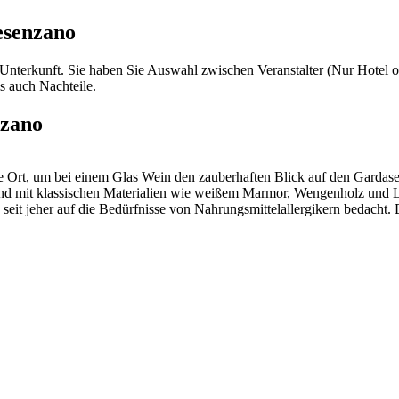
esenzano
 Unterkunft. Sie haben Sie Auswahl zwischen Veranstalter (Nur Hotel o
ls auch Nachteile.
nzano
le Ort, um bei einem Glas Wein den zauberhaften Blick auf den Gardas
l und mit klassischen Materialien wie weißem Marmor, Wengenholz und L
che seit jeher auf die Bedürfnisse von Nahrungsmittelallergikern bedac