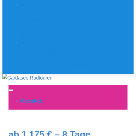
Webcams
Webcams am Gardasee
Webcam Venedig
Wetter
FAQ
Touren&Tickets
Wein Degustationen
Abenteuer- & Freizeitparks
Radtouren am Gardasee
Überblick
ab 1.175 € – 8 Tage