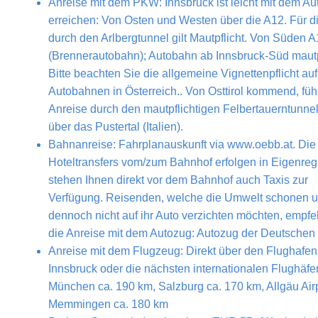
Anreise mit dem PKW: Innsbruck ist leicht mit dem Au
erreichen: Von Osten und Westen über die A12. Für di
durch den Arlbergtunnel gilt Mautpflicht. Von Süden 
(Brennerautobahn); Autobahn ab Innsbruck-Süd mautpf
Bitte beachten Sie die allgemeine Vignettenpflicht au
Autobahnen in Österreich.. Von Osttirol kommend, führ
Anreise durch den mautpflichtigen Felbertauerntunne
über das Pustertal (Italien).
Bahnanreise: Fahrplanauskunft via www.oebb.at. Die
Hoteltransfers vom/zum Bahnhof erfolgen in Eigenreg
stehen Ihnen direkt vor dem Bahnhof auch Taxis zur
Verfügung. Reisenden, welche die Umwelt schonen 
dennoch nicht auf ihr Auto verzichten möchten, empfe
die Anreise mit dem Autozug: Autozug der Deutschen
Anreise mit dem Flugzeug: Direkt über den Flughafen
Innsbruck oder die nächsten internationalen Flughäfe
München ca. 190 km, Salzburg ca. 170 km, Allgäu Air
Memmingen ca. 180 km