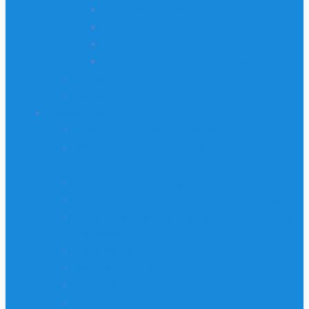
Parkplätze in Verona
Parkplätze in Sirmione
Parkplätze in Torri del Benaco
Parkplätze in Riva del Garda
Fähren
Seilbahn
Reiseführer
Orte rund um den Gardasee
Was gibt es Sehenswertes rund um den
Gardasee ?
Was tun an Regentagen ?
Wo gibt es Wochenmärkte am Gardasee ?
Wo gibt es Weihnachtsmärkte rund um den
Gardasee ?
Feuerwerke
Veranstaltungen
Fachmessen in Verona
News