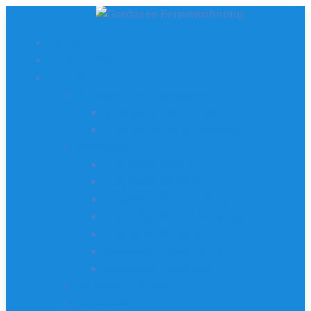
Home
Unterkünfte
Mobilität
Anreise an den Gardasee
Anreise mit dem Auto
Anreise mit dem Flugzeug
Mietwagen
Flughafen Verona
Flughafen Bergamo
Flughafen Milano Linate
Flughafen Milano Malpensa
Flughafen Venedig
Mietwagen Desenzano
Mietwagen Rovereto
Wohnmobil mieten
Parkplätze