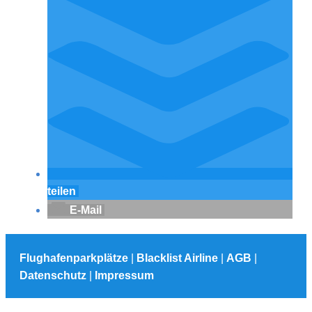
teilen
E-Mail
Flughafenparkplätze
|
Blacklist Airline
|
AGB
|
Datenschutz
|
Impressum