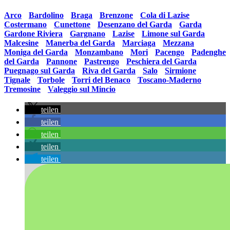
sortiert:
Arco
•
Bardolino
•
Braga
•
Brenzone
•
Cola di Lazise
•
Costermano
•
Cunettone
•
Desenzano del Garda
•
Garda
•
Gardone Riviera
•
Gargnano
•
Lazise
•
Limone sul Garda
•
Malcesine
•
Manerba del Garda
•
Marciaga
•
Mezzana
•
Moniga del Garda
•
Monzambano
•
Mori
•
Pacengo
•
Padenghe
del Garda
•
Pannone
•
Pastrengo
•
Peschiera del Garda
•
Puegnago sul Garda
•
Riva del Garda
•
Salo
•
Sirmione
•
Tignale
•
Torbole
•
Torri del Benaco
•
Toscano-Maderno
•
Tremosine
•
Valeggio sul Mincio
teilen
teilen
teilen
teilen
teilen