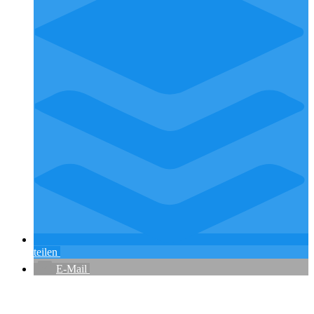
teilen
E-Mail
Flughafenparkplätze
|
Blacklist Airline
|
AGB
|
Datenschutz
|
Impressum