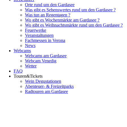
Orte rund um den Gardasee
Was gibt es Sehenswertes rund um den Gardasee ?
Was tun an Regentagen ?
Wo gibt es Wochenmärkte am Gardasee ?
Wo gibt es Weihnachtsmärkte rund um den Gardasee ?
Feuerwerke
Veranstaltungen
Fachmessen in Verona
News
Webcams
Webcams am Gardasee
Webcam Venedig
Wetter
FAQ
Touren&Tickets
Wein Degustationen
Abenteuer- & Freizeitparks
Radtouren am Gardasee
Flughafenparkplätze
|
Blacklist Airline
|
AGB
|
Datenschutz
|
Impressum