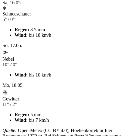
Sa, 16.05.
❄
Schneeschauer
5°
/
0°
Regen:
8.5 mm
Wind:
bis 18 km/h
So, 17.05.
🌫
Nebel
10°
/
0°
Wind:
bis 10 km/h
Mo, 18.05.
⛈
Gewitter
11°
/
2°
Regen:
5 mm
Wind:
bis 7 km/h
Quelle:
Open-Meteo (CC BY 4.0), Hoehenkorrektur fuer
Brennerpass 1370 m. Bei Schnee am Pass: Winterausruestung