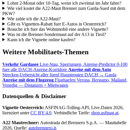
Lohnt 2-Monat oder 10-Tag, wenn ich zweimal im Jahr fahre?
Wie viel kostet die A22-Maut Brenner zum Garda-Sued mit dem
PKW?
Wie zahle ich die A22-Maut?
Gibt es Vignetten-Rabatt fuer E-Autos in Oesterreich?
Brauche ich fuer das Wohnmobil eine andere Vignette?
Was ist die Brenner-Sondermaut auf der A13 in Tirol?
Kann ich die Vignette online kaufen?
Weitere Mobilitaets-Themen
Verkehr Gardasee
Live-Stau, Sperrungen, Anreise-Predictor 0-100
fuer alle DACH-Anreise-Korridore
Anreise mit dem Auto
Strecken-Uebersicht aller fuenf Hauptrouten DACH → Garda
Anreise mit dem Flugzeug
Flughaefen Verona, Bergamo, Mailand,
Venedig — Distanzen + Mietwagen
Datenquellen & Disclaimer
Vignette Oesterreich:
ASFINAG-Tolling-API, Live-Daten 2026,
lizenziert unter
CC BY 4.0
. Verbindliche Tarife:
shop.asfinag.at
.
A22 Mautrechner:
Autostrada del Brennero S.p.A. — Mauttabelle
2026, Quelle:
autobrennero.it
.