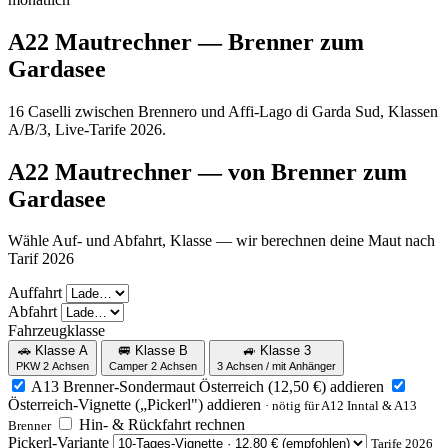
A22 Mautrechner — Brenner zum
Gardasee
16 Caselli zwischen Brennero und Affi-Lago di Garda Sud, Klassen
A/B/3, Live-Tarife 2026.
A22 Mautrechner — von Brenner zum
Gardasee
Wähle Auf- und Abfahrt, Klasse — wir berechnen deine Maut nach
Tarif 2026
Auffahrt
Abfahrt
Fahrzeugklasse
🚗 Klasse A
🚐 Klasse B
🚙 Klasse 3
PKW 2 Achsen
Camper 2 Achsen
3 Achsen / mit Anhänger
A13 Brenner-Sondermaut Österreich (12,50 €) addieren
Österreich-Vignette („Pickerl") addieren
· nötig für A12 Inntal & A13
Hin- & Rückfahrt rechnen
Brenner
Pickerl-Variante
Tarife 2026