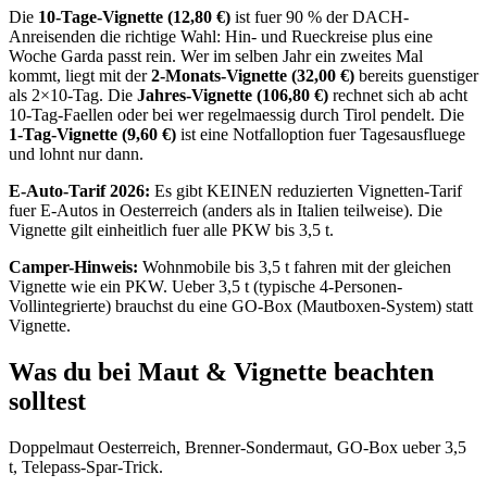
Die
10-Tage-Vignette (12,80 €)
ist fuer 90 % der DACH-
Anreisenden die richtige Wahl: Hin- und Rueckreise plus eine
Woche Garda passt rein. Wer im selben Jahr ein zweites Mal
kommt, liegt mit der
2-Monats-Vignette (32,00 €)
bereits guenstiger
als 2×10-Tag. Die
Jahres-Vignette (106,80 €)
rechnet sich ab acht
10-Tag-Faellen oder bei wer regelmaessig durch Tirol pendelt. Die
1-Tag-Vignette (9,60 €)
ist eine Notfalloption fuer Tagesausfluege
und lohnt nur dann.
E-Auto-Tarif 2026:
Es gibt KEINEN reduzierten Vignetten-Tarif
fuer E-Autos in Oesterreich (anders als in Italien teilweise). Die
Vignette gilt einheitlich fuer alle PKW bis 3,5 t.
Camper-Hinweis:
Wohnmobile bis 3,5 t fahren mit der gleichen
Vignette wie ein PKW. Ueber 3,5 t (typische 4-Personen-
Vollintegrierte) brauchst du eine GO-Box (Mautboxen-System) statt
Vignette.
Was du bei Maut & Vignette beachten
solltest
Doppelmaut Oesterreich, Brenner-Sondermaut, GO-Box ueber 3,5
t, Telepass-Spar-Trick.