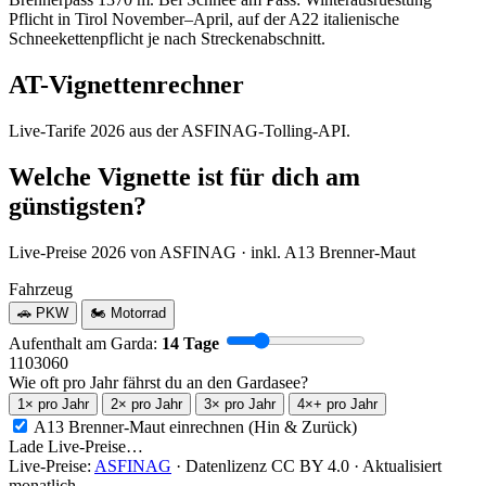
Pflicht in Tirol November–April, auf der A22 italienische
Schneekettenpflicht je nach Streckenabschnitt.
AT-Vignettenrechner
Live-Tarife 2026 aus der ASFINAG-Tolling-API.
Welche Vignette ist für dich am
günstigsten?
Live-Preise 2026 von ASFINAG · inkl. A13 Brenner-Maut
Fahrzeug
🚗 PKW
🏍 Motorrad
Aufenthalt am Garda:
14 Tage
1
10
30
60
Wie oft pro Jahr fährst du an den Gardasee?
1× pro Jahr
2× pro Jahr
3× pro Jahr
4×+ pro Jahr
A13 Brenner-Maut einrechnen (Hin & Zurück)
Lade Live-Preise…
Live-Preise:
ASFINAG
· Datenlizenz CC BY 4.0 · Aktualisiert
monatlich