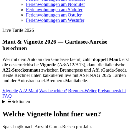
Ferienwohnungen am Nordufer
Ferienwohnungen am Südufer
Ferienwohnungen am Ostufer
Ferienwohnungen am Westufer
Live-Tarife 2026
Maut & Vignette 2026 — Gardasee-Anreise
berechnen
Wer mit dem Auto an den Gardasee faehrt, zahlt
doppelt Maut
: erst
die oesterreichische
Vignette
(A8/A12/A13), dann die italienische
A22-Streckenmaut
zwischen Brennerpass und Affi (Garda-Sued).
Beide Rechner unten kalkulieren live mit ASFINAG-2026-Tarifen
und der Autostrada-del-Brennero-Mauttabelle.
Vignette
A22 Maut
Was beachten?
Brenner-Wetter
Preisuebersicht
FAQ
☰
Sektionen
Welche Vignette lohnt fuer wen?
Spar-Logik nach Anzahl Garda-Reisen pro Jahr.