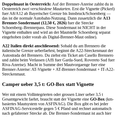
Doppelmaut in Oesterreich:
Auf der Brenner-Anreise zahlst du in
Oesterreich
zwei verschiedene Mautarten
. Erst die Vignette (Pickerl)
fuer A8/A12 ab Bayerischer Grenze bis Innsbruck/Schoenberg —
das ist die normale Autobahn-Nutzung. Dann zusaetzlich die
A13
Brenner-Sondermaut (12,50 €, 2026)
fuer die Strecke
Schoenberg–Brennerpass. Diese Sondermaut ist NICHT in der
Vignette enthalten und wird an der Mautstelle Schoenberg separat
eingehoben (oder vorab als Digital-Brenner-Maut online).
A22 Italien direkt anschliessend:
Sobald du am Brennero die
italienische Grenze ueberfaehrst, beginnt die A22-Streckenmaut der
Autostrada del Brennero. Du ziehst ein Ticket am Casello Brennero
und zahlst beim Verlassen (Affi fuer Garda-Sued, Rovereto Sud fuer
Riva-Anreise). Macht in Summe drei Mautvorgaenge fuer eine
Brenner-Anreise: AT-Vignette + AT-Brenner-Sondermaut + IT-A22-
Streckenmaut.
Camper ueber 3,5 t: GO-Box statt Vignette
Wer mit einem Vollintegrierten oder grossen Liner ueber 3,5 t
Gesamtgewicht faehrt, braucht statt der Vignette eine
GO-Box
(km-
basiertes Mautsystem von ASFINAG). Die Box gibt es bei jeder
ASFINAG-Servicestelle gegen 5 € Pfand und rechnet automatisch
nach gefahrener Strecke ab. Die Brenner-Sondermaut ist auch hier