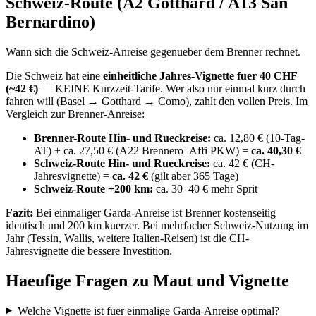
Schweiz-Route (A2 Gotthard / A13 San
Bernardino)
Wann sich die Schweiz-Anreise gegenueber dem Brenner rechnet.
Die Schweiz hat eine
einheitliche Jahres-Vignette fuer 40 CHF
(~42 €)
— KEINE Kurzzeit-Tarife. Wer also nur einmal kurz durch
fahren will (Basel → Gotthard → Como), zahlt den vollen Preis. Im
Vergleich zur Brenner-Anreise:
Brenner-Route Hin- und Rueckreise:
ca. 12,80 € (10-Tag-
AT) + ca. 27,50 € (A22 Brennero–Affi PKW) =
ca. 40,30 €
Schweiz-Route Hin- und Rueckreise:
ca. 42 € (CH-
Jahresvignette) =
ca. 42 €
(gilt aber 365 Tage)
Schweiz-Route +200 km:
ca. 30–40 € mehr Sprit
Fazit:
Bei einmaliger Garda-Anreise ist Brenner kostenseitig
identisch und 200 km kuerzer. Bei mehrfacher Schweiz-Nutzung im
Jahr (Tessin, Wallis, weitere Italien-Reisen) ist die CH-
Jahresvignette die bessere Investition.
Haeufige Fragen zu Maut und Vignette
Welche Vignette ist fuer einmalige Garda-Anreise optimal?