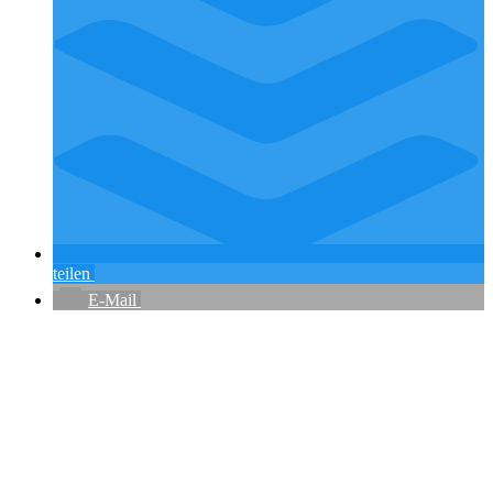
teilen
E-Mail
Flughafenparkplätze
|
Blacklist Airline
|
AGB
|
Datenschutz
|
Impressum