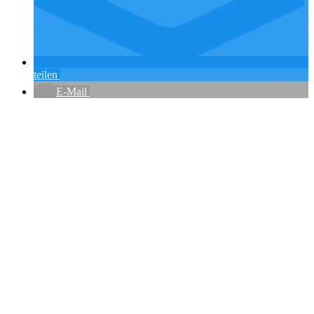
teilen
E-Mail
Flughafenparkplätze
|
Blacklist Airline
|
AGB
|
Datenschutz
|
Impressum