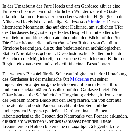
In der Umgebung des Parc Hotels und am Gardasee gibt es eine
Fülle von historischen und natürlichen Wundern, die die Gäste
erkunden können. Eines der bemerkenswertesten Highlights in der
Nähe des Hotels ist das prächtige Schloss von
Sirmione
. Dieses
historische Monument, das auf einer Halbinsel am südlichen Ufer
des Gardasees liegt, ist ein perfektes Beispiel für mittelalterliche
Architektur und bietet einen atemberaubenden Blick auf den See.
Die Gäste können die antiken römischen Ruinen von Catull in
Sirmione besichtigen, die zu den bedeutendsten archäologischen
Stätten Norditaliens gehören. Diese historischen Stätten bieten den
Besuchern die Möglichkeit, in die reiche Geschichte und Kultur der
Region einzutauchen und sind definitiv einen Besuch wert.
Ein weiteres Beispiel für die Sehenswürdigkeiten in der Umgebung
des Gardasees ist der malerische Ort
Malcesine
mit seiner
imposanten Scaligerburg, die hoch oben auf einem Felsen thront
und einen spektakulären Ausblick auf den Gardasee bietet. Die
Gäste können die Schönheit der Umgebung erleben, indem sie mit
der Seilbahn Monte Baldo auf den Berg fahren, um von dort aus
eine atemberaubende Panoramasicht auf den See und die
umliegenden Berge zu genießen. Darüber hinaus können
Abenteuerlustige die Grotten des Naturparks von Fornasa erkunden,
die sich am westlichen Ufer des Gardasees befinden. Diese
faszinierenden Höhlen bieten eine einzigartige Gelegenheit, die