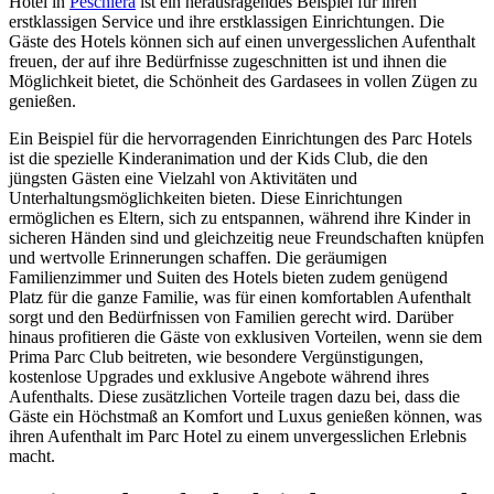
Hotel in
Peschiera
ist ein herausragendes Beispiel für ihren
erstklassigen Service und ihre erstklassigen Einrichtungen. Die
Gäste des Hotels können sich auf einen unvergesslichen Aufenthalt
freuen, der auf ihre Bedürfnisse zugeschnitten ist und ihnen die
Möglichkeit bietet, die Schönheit des Gardasees in vollen Zügen zu
genießen.
Ein Beispiel für die hervorragenden Einrichtungen des Parc Hotels
ist die spezielle Kinderanimation und der Kids Club, die den
jüngsten Gästen eine Vielzahl von Aktivitäten und
Unterhaltungsmöglichkeiten bieten. Diese Einrichtungen
ermöglichen es Eltern, sich zu entspannen, während ihre Kinder in
sicheren Händen sind und gleichzeitig neue Freundschaften knüpfen
und wertvolle Erinnerungen schaffen. Die geräumigen
Familienzimmer und Suiten des Hotels bieten zudem genügend
Platz für die ganze Familie, was für einen komfortablen Aufenthalt
sorgt und den Bedürfnissen von Familien gerecht wird. Darüber
hinaus profitieren die Gäste von exklusiven Vorteilen, wenn sie dem
Prima Parc Club beitreten, wie besondere Vergünstigungen,
kostenlose Upgrades und exklusive Angebote während ihres
Aufenthalts. Diese zusätzlichen Vorteile tragen dazu bei, dass die
Gäste ein Höchstmaß an Komfort und Luxus genießen können, was
ihren Aufenthalt im Parc Hotel zu einem unvergesslichen Erlebnis
macht.