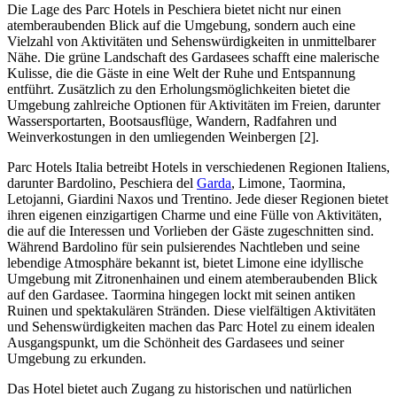
Die Lage des Parc Hotels in Peschiera bietet nicht nur einen
atemberaubenden Blick auf die Umgebung, sondern auch eine
Vielzahl von Aktivitäten und Sehenswürdigkeiten in unmittelbarer
Nähe. Die grüne Landschaft des Gardasees schafft eine malerische
Kulisse, die die Gäste in eine Welt der Ruhe und Entspannung
entführt. Zusätzlich zu den Erholungsmöglichkeiten bietet die
Umgebung zahlreiche Optionen für Aktivitäten im Freien, darunter
Wassersportarten, Bootsausflüge, Wandern, Radfahren und
Weinverkostungen in den umliegenden Weinbergen [2].
Parc Hotels Italia betreibt Hotels in verschiedenen Regionen Italiens,
darunter Bardolino, Peschiera del
Garda
, Limone, Taormina,
Letojanni, Giardini Naxos und Trentino. Jede dieser Regionen bietet
ihren eigenen einzigartigen Charme und eine Fülle von Aktivitäten,
die auf die Interessen und Vorlieben der Gäste zugeschnitten sind.
Während Bardolino für sein pulsierendes Nachtleben und seine
lebendige Atmosphäre bekannt ist, bietet Limone eine idyllische
Umgebung mit Zitronenhainen und einem atemberaubenden Blick
auf den Gardasee. Taormina hingegen lockt mit seinen antiken
Ruinen und spektakulären Stränden. Diese vielfältigen Aktivitäten
und Sehenswürdigkeiten machen das Parc Hotel zu einem idealen
Ausgangspunkt, um die Schönheit des Gardasees und seiner
Umgebung zu erkunden.
Das Hotel bietet auch Zugang zu historischen und natürlichen