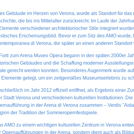
sches Gebäude im Herzen von Verona, wurde als Standort für d
chichte, die bis ins Mittelalter zurückreicht. Im Laufe der Jahr
lemente verschiedener architektonischer Stile integriert wurden.
istisches Erscheinungsbild. Bevor er zum Sitz des AMO wurde, 
ontemporanea di Verona, die später an einen anderen Standort 
Forti zum Arena Museo Opera begann in den späten 2000er Jah
istorischen Gebäudes und die Schaffung moderner Ausstellungs
te gerecht werden konnten. Besonderes Augenmerk wurde auf 
 Elemente gelegt, um ein zeitgemäßes Museumserlebnis zu sch
ließlich im Jahr 2012 offiziell eröffnet, als Ergebnis einer 
 Stadt Verona und verschiedenen kulturellen Institutionen. Die 
pernaufführung in der Arena di Verona zusammen – Verdis "Aida
ginn der Tradition der Sommeropernfestspiele.
 das AMO zu einem wichtigen kulturellen Zentrum in Verona ent
er Opernaufführungen in der Arena, sondern dient auch als Bild