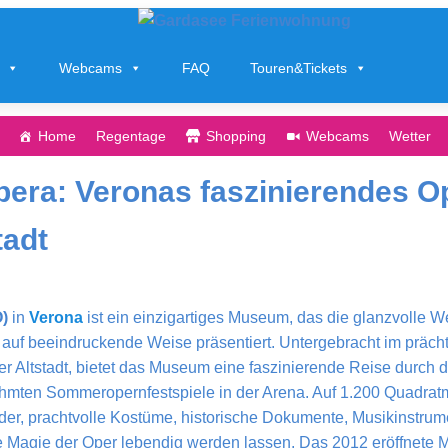
Webcams
FAQ
Touren&Tickets
Home
Regentage
Shopping
Webcams
Wetter
era: Veronas faszinierendes 
tadt
)
in
Verona
ist ein einzigartiges Museum, das die glanzvolle We
 auf beeindruckende Weise präsentiert. Untergebracht im prächt
er Altstadt, bietet das Museum eine faszinierende Reise durch 
hmten Sommeropernfestspiele in der Arena. Auf 1.200 Quadratm
er, prachtvolle Kostüme, historische Dokumente, Musikinstrum
die Magie der Oper lebendig werden lassen. Das 2012 eröffnete Mu