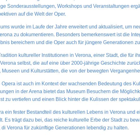
e Sonderausstellungen, Workshops und Veranstaltungen ergä
ktiven auf die Welt der Oper.
ms wurde im Laufe der Jahre erweitert und aktualisiert, um n
erona zu dokumentieren. Besonders bemerkenswert ist die Integra
nis bereichern und die Oper auch für jüngere Generationen z
dition kultureller Institutionen in Verona, einer Stadt, die für i
 Verona selbst, die auf eine über 2000-jährige Geschichte zurüc
, Museen und Kulturstätten, die von der bewegten Vergangenhei
Opera ist auch im Kontext der wachsenden Bedeutung des Kult
ngen in der Arena bietet das Museum Besuchern die Möglichkei
t zu vertiefen und einen Blick hinter die Kulissen der spektak
 ein fester Bestandteil des kulturellen Lebens in Verona und 
t. Es trägt dazu bei, das reiche kulturelle Erbe der Stadt zu be
di Verona für zukünftige Generationen lebendig zu halten.