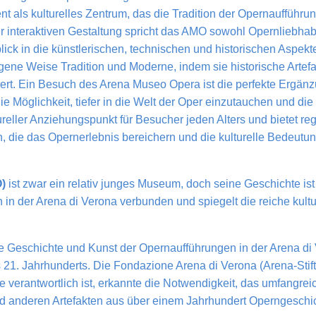
nt als kulturelles Zentrum, das die Tradition der Opernaufführu
ner interaktiven Gestaltung spricht das AMO sowohl Opernliebha
blick in die künstlerischen, technischen und historischen Aspek
gene Weise Tradition und Moderne, indem sie historische Artef
ert. Ein Besuch des Arena Museo Opera ist die perfekte Ergä
ie Möglichkeit, tiefer in die Welt der Oper einzutauchen und di
reller Anziehungspunkt für Besucher jeden Alters und bietet r
 die das Opernerlebnis bereichern und die kulturelle Bedeutun
)
ist zwar ein relativ junges Museum, doch seine Geschichte ist
 in der Arena di Verona verbunden und spiegelt die reiche kultu
ie Geschichte und Kunst der Opernaufführungen in der Arena di
s 21. Jahrhunderts. Die Fondazione Arena di Verona (Arena-Stiftu
 verantwortlich ist, erkannte die Notwendigkeit, das umfangre
anderen Artefakten aus über einem Jahrhundert Operngeschicht