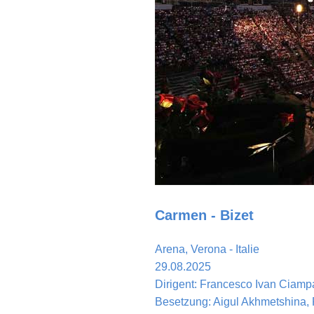
Carmen - Bizet
Arena, Verona - Italie
29.08.2025
Dirigent:
Francesco Ivan Ciamp
Besetzung:
Aigul Akhmetshina,