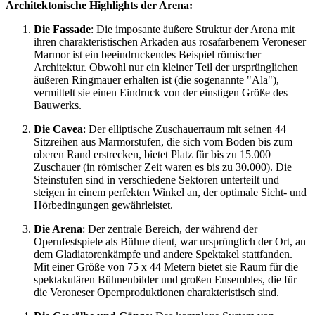
Architektonische Highlights der Arena:
Die Fassade
: Die imposante äußere Struktur der Arena mit
ihren charakteristischen Arkaden aus rosafarbenem Veroneser
Marmor ist ein beeindruckendes Beispiel römischer
Architektur. Obwohl nur ein kleiner Teil der ursprünglichen
äußeren Ringmauer erhalten ist (die sogenannte "Ala"),
vermittelt sie einen Eindruck von der einstigen Größe des
Bauwerks.
Die Cavea
: Der elliptische Zuschauerraum mit seinen 44
Sitzreihen aus Marmorstufen, die sich vom Boden bis zum
oberen Rand erstrecken, bietet Platz für bis zu 15.000
Zuschauer (in römischer Zeit waren es bis zu 30.000). Die
Steinstufen sind in verschiedene Sektoren unterteilt und
steigen in einem perfekten Winkel an, der optimale Sicht- und
Hörbedingungen gewährleistet.
Die Arena
: Der zentrale Bereich, der während der
Opernfestspiele als Bühne dient, war ursprünglich der Ort, an
dem Gladiatorenkämpfe und andere Spektakel stattfanden.
Mit einer Größe von 75 x 44 Metern bietet sie Raum für die
spektakulären Bühnenbilder und großen Ensembles, die für
die Veroneser Opernproduktionen charakteristisch sind.