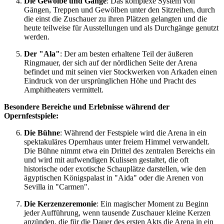
Die Gewölbe und Gänge
: Das komplexe System von
Gängen, Treppen und Gewölben unter den Sitzreihen, durch
die einst die Zuschauer zu ihren Plätzen gelangten und die
heute teilweise für Ausstellungen und als Durchgänge genutzt
werden.
Der "Ala"
: Der am besten erhaltene Teil der äußeren
Ringmauer, der sich auf der nördlichen Seite der Arena
befindet und mit seinen vier Stockwerken von Arkaden einen
Eindruck von der ursprünglichen Höhe und Pracht des
Amphitheaters vermittelt.
Besondere Bereiche und Erlebnisse während der
Opernfestspiele:
Die Bühne
: Während der Festspiele wird die Arena in ein
spektakuläres Opernhaus unter freiem Himmel verwandelt.
Die Bühne nimmt etwa ein Drittel des zentralen Bereichs ein
und wird mit aufwendigen Kulissen gestaltet, die oft
historische oder exotische Schauplätze darstellen, wie den
ägyptischen Königspalast in "Aida" oder die Arenen von
Sevilla in "Carmen".
Die Kerzenzeremonie
: Ein magischer Moment zu Beginn
jeder Aufführung, wenn tausende Zuschauer kleine Kerzen
anzünden, die für die Dauer des ersten Akts die Arena in ein