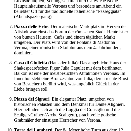
Luxusboutiquen, Schuhgeschäften und Cafés. Sie ist die
Haupteinkaufsmeile Veronas und besonders am Abend ein
beliebter Ort für die traditionelle italienische "Passeggiata"
(Abendspaziergang).
Piazza delle Erbe
: Der malerische Marktplatz im Herzen der
Altstadt war einst das Forum der römischen Stadt. Heute ist er
von bunten Häusern, Cafés und einem täglichen Markt
umgeben. Der Platz wird von der Fontana di Madonna
Verona, einer römischen Skulptur aus dem 4. Jahrhundert,
dominiert.
Casa di Giulietta
(Haus der Julia): Das angebliche Haus der
Shakespeare'schen Figur Julia Capulet mit dem berühmten
Balkon ist eine der meistbesuchten Attraktionen Veronas. Im
Innenhof steht eine Bronzestatue von Julia, deren rechte Brust
von Besuchern berührt wird, was angeblich Glück in der
Liebe bringen soll.
Piazza dei Signori
: Ein eleganter Platz, umgeben von
historischen Palästen und dem Denkmal für Dante Alighieri.
Hier befinden sich auch die Loggia del Consiglio und die
Scaliger-Gräber (Arche Scaligere), prachtvolle gotische
Grabmäler der einstigen Herrscher von Verona.
Torre dei Lamberti
: Der 84 Meter hohe Turm aus dem 12.