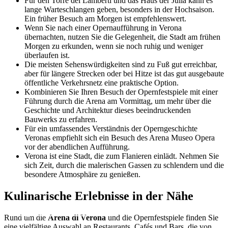
Für den Torre dei Lamberti und das Haus der Julia kann es
lange Warteschlangen geben, besonders in der Hochsaison.
Ein früher Besuch am Morgen ist empfehlenswert.
Wenn Sie nach einer Opernaufführung in Verona
übernachten, nutzen Sie die Gelegenheit, die Stadt am frühen
Morgen zu erkunden, wenn sie noch ruhig und weniger
überlaufen ist.
Die meisten Sehenswürdigkeiten sind zu Fuß gut erreichbar,
aber für längere Strecken oder bei Hitze ist das gut ausgebaute
öffentliche Verkehrsnetz eine praktische Option.
Kombinieren Sie Ihren Besuch der Opernfestspiele mit einer
Führung durch die Arena am Vormittag, um mehr über die
Geschichte und Architektur dieses beeindruckenden
Bauwerks zu erfahren.
Für ein umfassendes Verständnis der Operngeschichte
Veronas empfiehlt sich ein Besuch des Arena Museo Opera
vor der abendlichen Aufführung.
Verona ist eine Stadt, die zum Flanieren einlädt. Nehmen Sie
sich Zeit, durch die malerischen Gassen zu schlendern und die
besondere Atmosphäre zu genießen.
Kulinarische Erlebnisse in der Nähe
Lago di Molveno
Lago di Toblino
Tennosee
Caldonazzosee
Iseosee
Idrosee
Ledrosee
Rund um die
Arena di Verona
und die Opernfestspiele finden Sie
eine vielfältige Auswahl an Restaurants, Cafés und Bars, die von