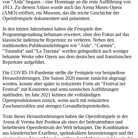
von "Aida" begann – eine Hommage an die erste Aufführung von
1913. Zu diesem Anlass wurde auch das Arena Museo Opera
(AMO) eröffnet, ein Museum, das die reiche Geschichte der
Opernfestspiele dokumentiert und präsentiert.
In den letzten Jahrzehnten haben die Festspiele ihre
Programmgestaltung behutsam erweitert, ohne den Fokus auf das
klassische italienische Repertoire zu verlieren. Neben den
traditionellen Publikumslieblingen wie "Aida", "Carmen",
"Turandot" und "La Traviata" werden gelegentlich auch weniger
bekannte Werke oder Opern aus dem deutschen und französischen
Repertoire aufgeführt.
Die COVID-19-Pandemie stellte die Festspiele vor beispiellose
Herausforderungen. Die Saison 2020 musste zunächst abgesagt
werden, konnte aber später in reduzierter Form als "Festival nel
Festival" mit Konzerten und semi-szenischen Aufführungen
stattfinden. Im Jahr 2021 kehrten die vollständigen
Opernproduktionen zurück, wenn auch mit reduzierten
Zuschauerzahlen und strengen Gesundheitsprotokollen.
Trotz dieser Herausforderungen haben die Opernfestspiele in der
Arena di Verona ihre Position als eines der bedeutendsten und
beliebtesten Opernfestivals der Welt behauptet. Die Kombination
aus künstlerischer Exzellenz, spektakulären Inszenierungen und der