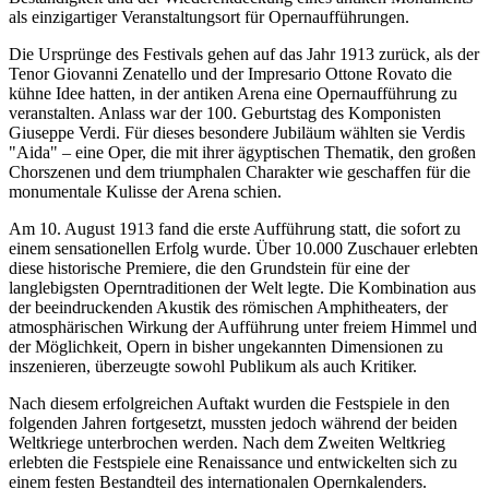
als einzigartiger Veranstaltungsort für Opernaufführungen.
Die Ursprünge des Festivals gehen auf das Jahr 1913 zurück, als der
Tenor Giovanni Zenatello und der Impresario Ottone Rovato die
kühne Idee hatten, in der antiken Arena eine Opernaufführung zu
veranstalten. Anlass war der 100. Geburtstag des Komponisten
Giuseppe Verdi. Für dieses besondere Jubiläum wählten sie Verdis
"Aida" – eine Oper, die mit ihrer ägyptischen Thematik, den großen
Chorszenen und dem triumphalen Charakter wie geschaffen für die
monumentale Kulisse der Arena schien.
Am 10. August 1913 fand die erste Aufführung statt, die sofort zu
einem sensationellen Erfolg wurde. Über 10.000 Zuschauer erlebten
diese historische Premiere, die den Grundstein für eine der
langlebigsten Operntraditionen der Welt legte. Die Kombination aus
der beeindruckenden Akustik des römischen Amphitheaters, der
atmosphärischen Wirkung der Aufführung unter freiem Himmel und
der Möglichkeit, Opern in bisher ungekannten Dimensionen zu
inszenieren, überzeugte sowohl Publikum als auch Kritiker.
Nach diesem erfolgreichen Auftakt wurden die Festspiele in den
folgenden Jahren fortgesetzt, mussten jedoch während der beiden
Weltkriege unterbrochen werden. Nach dem Zweiten Weltkrieg
erlebten die Festspiele eine Renaissance und entwickelten sich zu
einem festen Bestandteil des internationalen Opernkalenders.