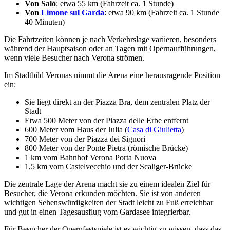
Von Salò
: etwa 55 km (Fahrzeit ca. 1 Stunde)
Von
Limone sul Garda
: etwa 90 km (Fahrzeit ca. 1 Stunde
40 Minuten)
Die Fahrtzeiten können je nach Verkehrslage variieren, besonders
während der Hauptsaison oder an Tagen mit Opernaufführungen,
wenn viele Besucher nach Verona strömen.
Im Stadtbild Veronas nimmt die Arena eine herausragende Position
ein:
Sie liegt direkt an der Piazza Bra, dem zentralen Platz der
Stadt
Etwa 500 Meter von der Piazza delle Erbe entfernt
600 Meter vom Haus der Julia (
Casa di Giulietta
)
700 Meter von der Piazza dei Signori
800 Meter von der Ponte Pietra (römische Brücke)
1 km vom Bahnhof Verona Porta Nuova
1,5 km vom Castelvecchio und der Scaliger-Brücke
Die zentrale Lage der Arena macht sie zu einem idealen Ziel für
Besucher, die Verona erkunden möchten. Sie ist von anderen
wichtigen Sehenswürdigkeiten der Stadt leicht zu Fuß erreichbar
und gut in einen Tagesausflug vom Gardasee integrierbar.
Für Besucher der Opernfestspiele ist es wichtig zu wissen, dass das