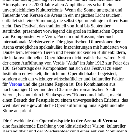
Atmosphäre des 2000 Jahre alten Amphitheaters schafft ein
unvergleichliches Kulturerlebnis. Wenn die Sonne untergeht und
Tausende von Kerzen die Arena in ein magisches Licht tauchen,
entfaltet sich eine Stimmung, die selbst Opernneulinge in ihren Bann
zieht. Das Festival, das traditionell von Juni bis September
stattfindet, präsentiert vorwiegend die großen italienischen Opern
von Komponisten wie Verdi, Puccini und Rossini, aber auch
internationale Meisterwerke. Die gigantischen Dimensionen der
Arena ermöglichen spektakuläre Inszenierungen mit hunderten von
Darstellern, lebenden Tieren und beeindruckenden Bühnenbildern,
die in konventionellen Opernhäusern nicht realisierbar wären. Seit
der ersten Aufführung von Verdis "Aida" im Jahr 1913 zur Feier des
100. Geburtstags des Komponisten hat sich das Festival zu einer
Institution entwickelt, die nicht nur Opernliebhaber begeistert,
sondern auch ein wichtiger wirtschaftlicher und kultureller Faktor
für
Verona
und die gesamte Region ist. Die Kombination aus
hochkarätiger Oper und dem Charme der romantischen Stadt
Verona, bekannt durch Shakespeares "Romeo und Julia", macht
einen Besuch der Festspiele zu einem unvergesslichen Erlebnis, das
weit über eine gewöhnliche Opernaufführung hinausgeht und alle
Sinne anspricht.
Die Geschichte der
Opernfestspiele in der Arena di Verona
ist
eine faszinierende Erzählung von künstlerischer Vision, kultureller
Beständigkeit und der Wiederentdeckung eines antiken Monuments