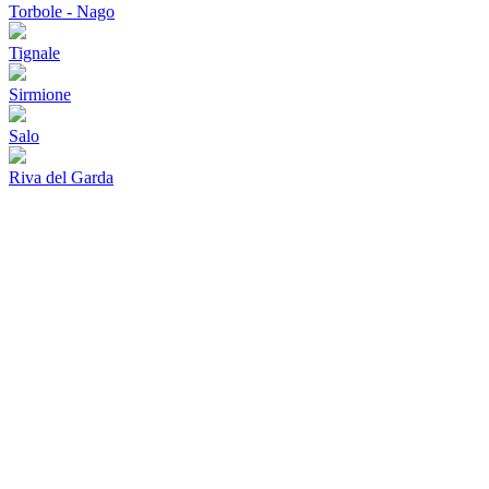
Torbole - Nago
Tignale
Sirmione
Salo
Riva del Garda
Flughafenparkplätze
|
Blacklist Airline
|
AGB
|
Datenschutz
|
Impressum